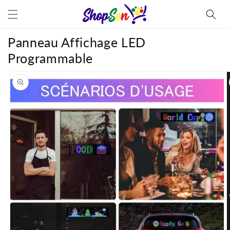
et
passer
au
contenu
Panneau Affichage LED
Programmable
Passer aux
informations
produits