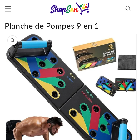
et
passer
au
contenu
Planche de Pompes 9 en 1
Passer aux
informations
produits