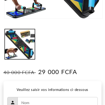
Ouvrir
le
média
1
dans
une
fenêtre
modale
Prix
Prix
29 000 FCFA
40 000 FCFA
habituel
soldé
Veuillez saisir vos informations ci-dessous