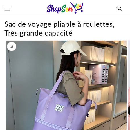
et
passer
au
contenu
Sac de voyage pliable à roulettes,
Très grande capacité
Passer aux
informations
produits